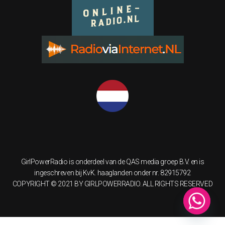
GirlPowerRadio is onderdeel van de QAS media groep B.V. en is
ingeschreven bij KvK. haaglanden onder nr. 82915792
COPYRIGHT © 2021 BY GIRLPOWERRADIO. ALL RIGHTS RESERVED