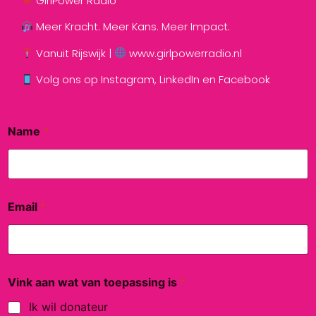
GirlPower Radio
Meer Kracht. Meer Kans. Meer Impact.
Vanuit Rijswijk |
www.girlpowerradio.nl
Volg ons op Instagram, LinkedIn en Facebook
Name
*
i
Email
*
s
t
o
e
p
a
Vink aan wat van toepassing is
*
s
s
Ik wil donateur