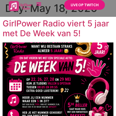
Day:
May 18, 2026
LIVE OP TWITCH
GirlPower Radio viert 5 jaar
met De Week van 5!