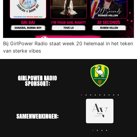
Bij GirlPower Radio staat week 20 helemaal in het teken
van sterke vibes
GIRLPOWER RADIO
SPONSORT:
SAMENWERKINGEN: