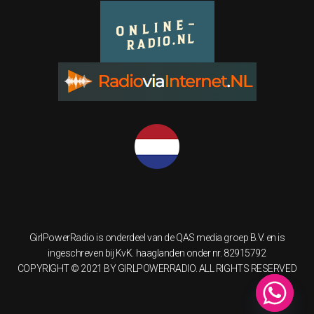
GirlPowerRadio is onderdeel van de QAS media groep B.V. en is
ingeschreven bij KvK. haaglanden onder nr. 82915792
COPYRIGHT © 2021 BY GIRLPOWERRADIO. ALL RIGHTS RESERVED