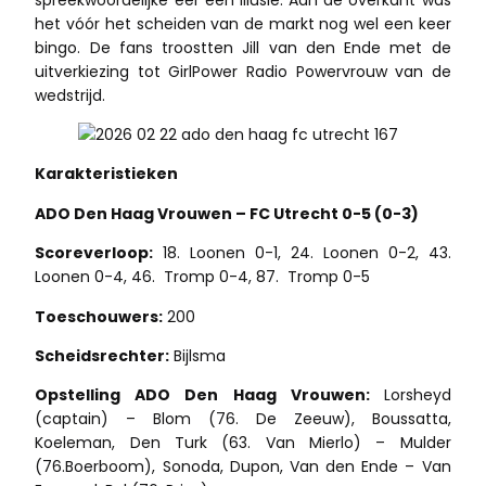
spreekwoordelijke eer een illusie. Aan de overkant was
het vóór het scheiden van de markt nog wel een keer
bingo. De fans troostten Jill van den Ende met de
uitverkiezing tot GirlPower Radio Powervrouw van de
wedstrijd.
Karakteristieken
ADO Den Haag Vrouwen – FC Utrecht 0-5 (0-3)
Scoreverloop:
18. Loonen 0-1, 24. Loonen 0-2, 43.
Loonen 0-4, 46. Tromp 0-4, 87. Tromp 0-5
Toeschouwers:
200
Scheidsrechter:
Bijlsma
Opstelling ADO Den Haag Vrouwen:
Lorsheyd
(captain) – Blom (76. De Zeeuw), Boussatta,
Koeleman, Den Turk (63. Van Mierlo) – Mulder
(76.Boerboom), Sonoda, Dupon, Van den Ende – Van