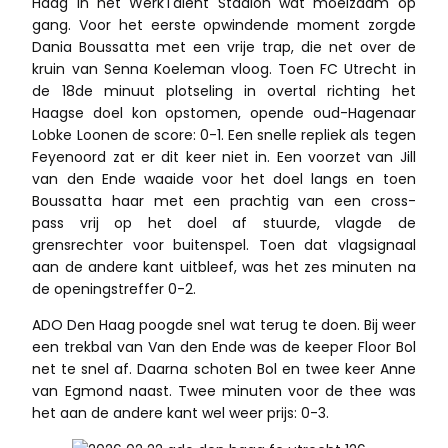
Haag in het WerkTalent Stadion wat moeizaam op
gang. Voor het eerste opwindende moment zorgde
Dania Boussatta met een vrije trap, die net over de
kruin van Senna Koeleman vloog. Toen FC Utrecht in
de 18de minuut plotseling in overtal richting het
Haagse doel kon opstomen, opende oud-Hagenaar
Lobke Loonen de score: 0-1. Een snelle repliek als tegen
Feyenoord zat er dit keer niet in. Een voorzet van Jill
van den Ende waaide voor het doel langs en toen
Boussatta haar met een prachtig van een cross-
pass vrij op het doel af stuurde, vlagde de
grensrechter voor buitenspel. Toen dat vlagsignaal
aan de andere kant uitbleef, was het zes minuten na
de openingstreffer 0-2.
ADO Den Haag poogde snel wat terug te doen. Bij weer
een trekbal van Van den Ende was de keeper Floor Bol
net te snel af. Daarna schoten Bol en twee keer Anne
van Egmond naast. Twee minuten voor de thee was
het aan de andere kant wel weer prijs: 0-3.