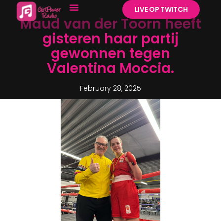
LIVE OP TWITCH
Maud van der Toorn heeft
gisteren haar partij
gewonnen tegen
Valentina Moccia.
February 28, 2025