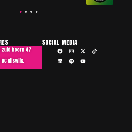
RES
SOCIAL MEDIA
n zuid hoorn 47
DC Rijswijk.