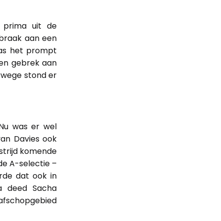
 prima uit de
rbraak aan een
was het prompt
een gebrek aan
erwege stond er
Nu was er wel
yan Davies ook
strijd komende
de A-selectie –
rde dat ook in
na deed Sacha
rafschopgebied