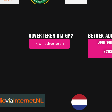
ADVERTEREN BIJ GP?
BEZOEK AD
Laan va
Ik wil adverteren
2289 