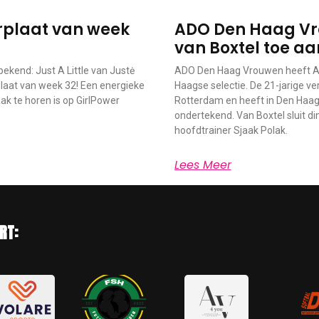
werplaat van week
ADO Den Haag Vr
van Boxtel toe aa
ekend: Just A Little van Justė
ADO Den Haag Vrouwen heeft An
laat van week 32! Een energieke
Haagse selectie. De 21-jarige v
k te horen is op GirlPower
Rotterdam en heeft in Den Haag
ondertekend. Van Boxtel sluit di
hoofdtrainer Sjaak Polak.
Lees Meer
RT: