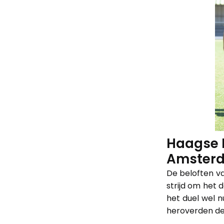
Haagse B
Amsterda
De beloften v
strijd om het
het duel wel 
heroverden de 