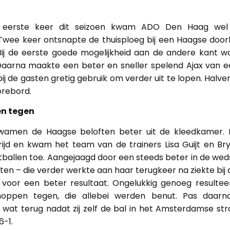
 eerste keer dit seizoen kwam ADO Den Haag wel
 Twee keer ontsnapte de thuisploeg bij een Haagse doo
Bij de eerste goede mogelijkheid aan de andere kant 
0. Daarna maakte een beter en sneller spelend Ajax van 
bij de gasten gretig gebruik om verder uit te lopen. Halv
orebord.
n tegen
wamen de Haagse beloften beter uit de kleedkamer. 
rijd en kwam het team van de trainers Lisa Guijt en Br
tballen toe. Aangejaagd door een steeds beter in de wed
ten – die verder werkte aan haar terugkeer na ziekte bij 
voor een beter resultaat. Ongelukkig genoeg resultee
hoppen tegen, die allebei werden benut. Pas daar
wat terug nadat zij zelf de bal in het Amsterdamse st
6-1.