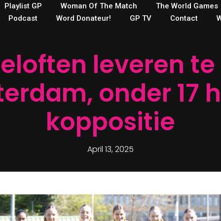
Playlist GP
Woman Of The Match
The World Games
Podcast
Word Donateur!
GP TV
Contact
W
loften leveren te l
terdam, onder 17 h
koppositie
April 13, 2025