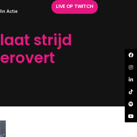
LIVE OP TWITCH
in Actie
aat strijd
erovert