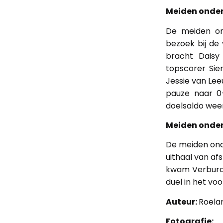
Meiden onder
De meiden on
bezoek bij de
bracht Daisy
topscorer Sie
Jessie van Le
pauze naar 0
doelsaldo weer
Meiden onder
De meiden onde
uithaal van af
kwam Verburch 
duel in het vo
Auteur:
Roela
Fotografie: