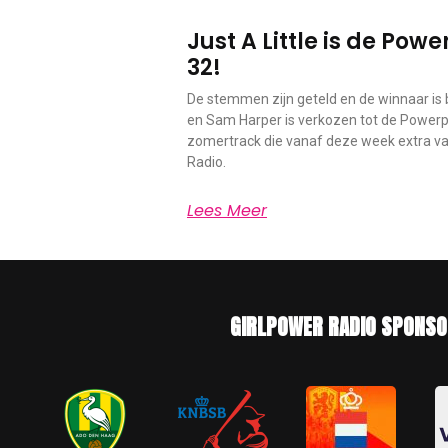
Just A Little is de Po
32!
De stemmen zijn geteld en de winnaar is b
en Sam Harper is verkozen tot de Powerp
zomertrack die vanaf deze week extra vaa
Radio.
Lees Meer
GIRLPOWER RADIO SPONSO