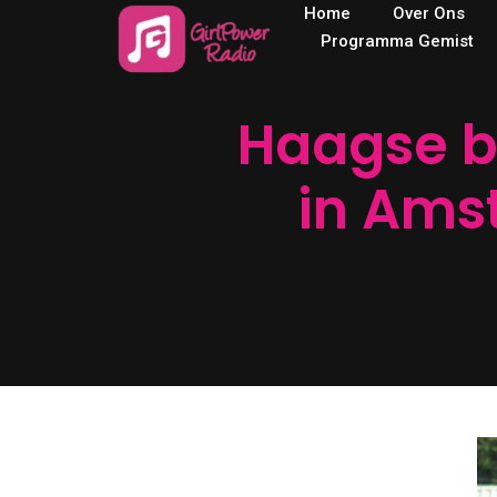
Home
Over Ons
Programma Gemist
Haagse be
in Ams