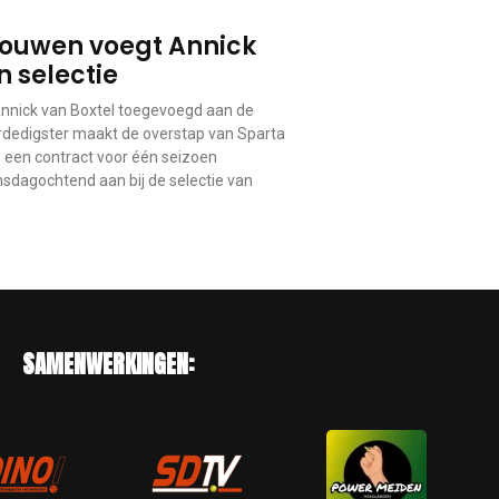
ouwen voegt Annick
n selectie
nick van Boxtel toegevoegd aan de
erdedigster maakt de overstap van Sparta
 een contract voor één seizoen
nsdagochtend aan bij de selectie van
SAMENWERKINGEN: