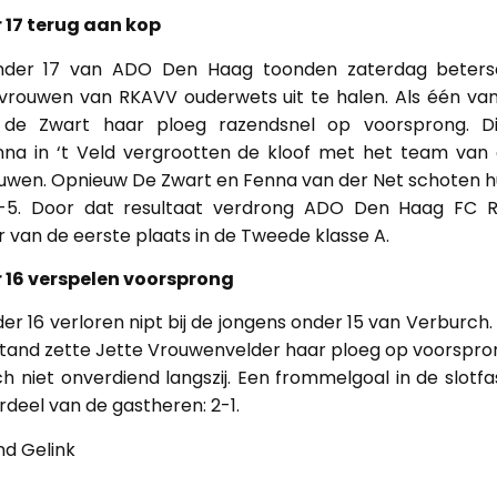
 17 terug aan kop
der 17 van ADO Den Haag toonden zaterdag beter
 vrouwen van RKAVV ouderwets uit te halen. Als één van 
 de Zwart haar ploeg razendsnel op voorsprong. D
nna in ‘t Veld vergrootten de kloof met het team va
euwen. Opnieuw De Zwart en Fenna van der Net schoten h
-5. Door dat resultaat verdrong ADO Den Haag FC Ri
 van de eerste plaats in de Tweede klasse A.
 16 verspelen voorsprong
r 16 verloren nipt bij de jongens onder 15 van Verburch.
stand zette Jette Vrouwenvelder haar ploeg op voorspron
niet onverdiend langszij. Een frommelgoal in de slotfa
ordeel van de gastheren: 2-1.
nd Gelink