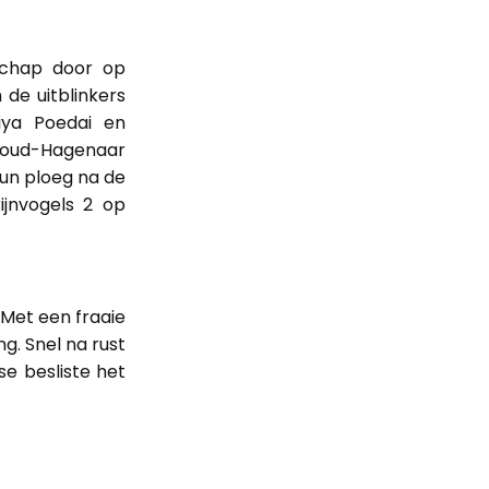
schap door op
de uitblinkers
iya Poedai en
n oud-Hagenaar
un ploeg na de
jnvogels 2 op
 Met een fraaie
g. Snel na rust
se besliste het