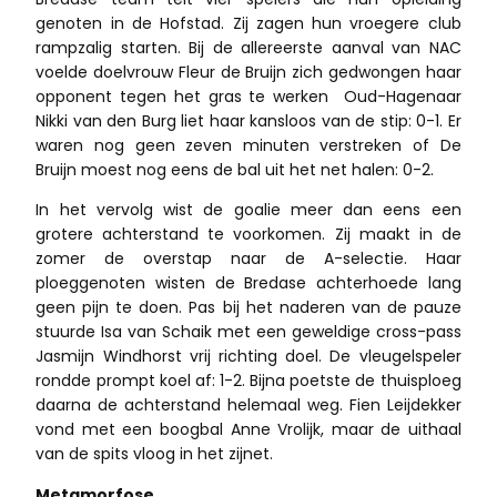
genoten in de Hofstad. Zij zagen hun vroegere club
rampzalig starten. Bij de allereerste aanval van NAC
voelde doelvrouw Fleur de Bruijn zich gedwongen haar
opponent tegen het gras te werken Oud-Hagenaar
Nikki van den Burg liet haar kansloos van de stip: 0-1. Er
waren nog geen zeven minuten verstreken of De
Bruijn moest nog eens de bal uit het net halen: 0-2.
In het vervolg wist de goalie meer dan eens een
grotere achterstand te voorkomen. Zij maakt in de
zomer de overstap naar de A-selectie. Haar
ploeggenoten wisten de Bredase achterhoede lang
geen pijn te doen. Pas bij het naderen van de pauze
stuurde Isa van Schaik met een geweldige cross-pass
Jasmijn Windhorst vrij richting doel. De vleugelspeler
rondde prompt koel af: 1-2. Bijna poetste de thuisploeg
daarna de achterstand helemaal weg. Fien Leijdekker
vond met een boogbal Anne Vrolijk, maar de uithaal
van de spits vloog in het zijnet.
Metamorfose