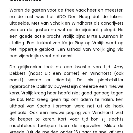
Waren de gasten voor de thee vaak heer en meester,
na de rust was het ADO Den Haag dat de lakens
uitdeelde. Met Van Schaik en Windhorst als aandrijvers
werden de gasten nu wel op de pijnbank gelegd. Na
een goede actie bracht Vrolijk bijna Mirte Buurman in
stelling. Een trekbal van Katja Piay op Vrolijk werd op
het nippertje geblokt. Een uithaal van Vrolijk ging via
een vijandelijke voet net naast.
De gelijkmaker leek nu een kwestie van tijd. Amy
Dekkers (naast uit een corner) en Windhorst (ook
naast) waren er dichtbij. De als pinch-hitter
ingebrachte Dailindy Duyvesteijn creëerde een nieuwe
kans. Vrolijk kreeg haar hoofd niet goed genoeg tegen
de bal. NAC kreeg geen tijd om adem te halen. Een
uithaal van Sacha Horsman werd net uit de hoek
gehaald. Ook een nieuwe poging van Windhorst wist
de keeper te keren. Kort voor tijd kon zij slechts
machteloos toekijken toen de ingevallen Milou de
Vreede (uit de meiden onder 16) haar te snel af was