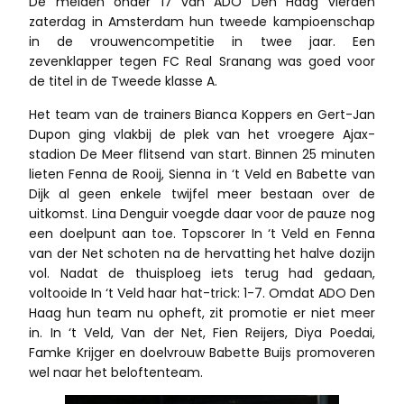
De meiden onder 17 van ADO Den Haag vierden
zaterdag in Amsterdam hun tweede kampioenschap
in de vrouwencompetitie in twee jaar. Een
zevenklapper tegen FC Real Sranang was goed voor
de titel in de Tweede klasse A.
Het team van de trainers Bianca Koppers en Gert-Jan
Dupon ging vlakbij de plek van het vroegere Ajax-
stadion De Meer flitsend van start. Binnen 25 minuten
lieten Fenna de Rooij, Sienna in ‘t Veld en Babette van
Dijk al geen enkele twijfel meer bestaan over de
uitkomst. Lina Denguir voegde daar voor de pauze nog
een doelpunt aan toe. Topscorer In ‘t Veld en Fenna
van der Net schoten na de hervatting het halve dozijn
vol. Nadat de thuisploeg iets terug had gedaan,
voltooide In ‘t Veld haar hat-trick: 1-7. Omdat ADO Den
Haag hun team nu opheft, zit promotie er niet meer
in. In ‘t Veld, Van der Net, Fien Reijers, Diya Poedai,
Famke Krijger en doelvrouw Babette Buijs promoveren
wel naar het beloftenteam.