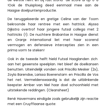
!Ook de thuisploeg deed eenmaal mee aan de
Haagse doelpuntenproductie.
De teruggekeerde en gretige Celine van der Toorn
bekroonde haar rentree met een hattrick. Alyssa
Dijkstra overtrof haar jongere futsal collega met 2
hattricks (!). De nuchtere Brabantse in Haagse dienst
en Oranje international liet met haar scorend
vermogen en defensieve intercepties zien in een
prima vorm te steken!
Ook in de tweede helft hield Futsal Haaglanden zich
aan het gewenste speelplan. Het bleef de doelkansen
benutten. Uiteindelijk vonden ook Priscilla Mesker (2x),
Zoyla Barendse, Larissa Boerenstam en Priscilla de Vos
het net. Vermeldenswaardig is dat de uitblinkende
keepster Amber van Niel haar doel schoonhield met
uitstekende reddingen. (Cleansheet)
René Havermans eindigde zoals gebruikelijk zijn reactie
met een Cruyffiaanse quote: