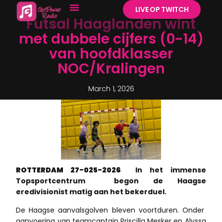
LIVE OP TWITCH
Futsal Haaglanden wint
met dubbele cijfers (0-14)
van hoofdklasser
NOC/Kralingen
March 1, 2026
ROTTERDAM 27-025-2026
In het immense
Topsportcentrum begon de Haagse
eredivisionist matig aan het bekerduel.
De Haagse aanvalsgolven bleven voortduren. Onder
aanvoering van teamcaptain Priscilla Mesker en Alyssa