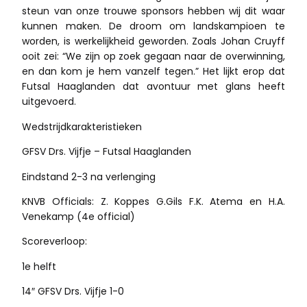
steun van onze trouwe sponsors hebben wij dit waar
kunnen maken. De droom om landskampioen te
worden, is werkelijkheid geworden. Zoals Johan Cruyff
ooit zei: “We zijn op zoek gegaan naar de overwinning,
en dan kom je hem vanzelf tegen.” Het lijkt erop dat
Futsal Haaglanden dat avontuur met glans heeft
uitgevoerd.
Wedstrijdkarakteristieken
GFSV Drs. Vijfje – Futsal Haaglanden
Eindstand 2-3 na verlenging
KNVB Officials: Z. Koppes G.Gils F.K. Atema en H.A.
Venekamp (4e official)
Scoreverloop:
1e helft
14″ GFSV Drs. Vijfje 1-0