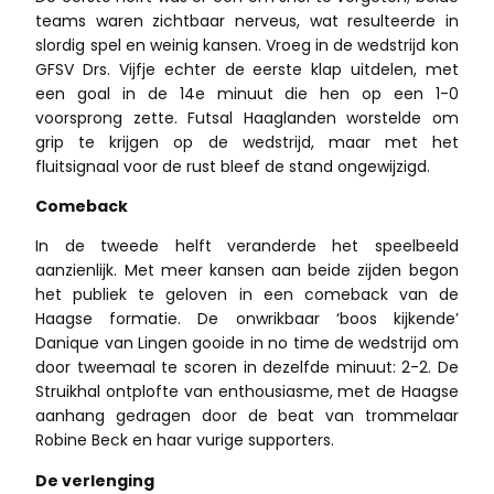
teams waren zichtbaar nerveus, wat resulteerde in
slordig spel en weinig kansen. Vroeg in de wedstrijd kon
GFSV Drs. Vijfje echter de eerste klap uitdelen, met
een goal in de 14e minuut die hen op een 1-0
voorsprong zette. Futsal Haaglanden worstelde om
grip te krijgen op de wedstrijd, maar met het
fluitsignaal voor de rust bleef de stand ongewijzigd.
Comeback
In de tweede helft veranderde het speelbeeld
aanzienlijk. Met meer kansen aan beide zijden begon
het publiek te geloven in een comeback van de
Haagse formatie. De onwrikbaar ‘boos kijkende’
Danique van Lingen gooide in no time de wedstrijd om
door tweemaal te scoren in dezelfde minuut: 2-2. De
Struikhal ontplofte van enthousiasme, met de Haagse
aanhang gedragen door de beat van trommelaar
Robine Beck en haar vurige supporters.
De verlenging