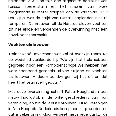
belanden: 2-3. Ondanks een afgekeurd doelpunt van
Larissa Boerenstam en het missen van twee
toegekende 10 meter trappen aan de kant van GFSV
Drs. Vijfje, was de strijd van Futsal Haaglanden niet te
temperen. De vrouwen uit de Hofstad bleven vechten
tot het einde en verdienden de overwinning met een
onwrikbaar teamspirit.
Vechten als leeuwen
Trainer René Havermans was vol lof over zijn team. Na
de wedstrijd verklaarde hij: “We zijn het hele seizoen
gegroeid naar een kampioenschap! We hebben het
weer spannend gemaakt. Blijven strijden en vechten
als leeuwen — daarmee dwingen wij het af, en dat
heeft het team zelf gedaan.”
Met deze overwinning schrijft Futsal Haaglanden een
nieuw hoofdstuk in de prille geschiedenis van hun
vereniging, en zijn de eerste vrouwen Futsal verenigen
in Den Haag die Nederlands kampioen is geworden en
dat is zeker uniek. Maar vergeet niet mede dankzij de