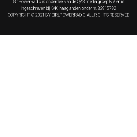
GirlPowerRadio is onderdeel van de QAS media groep B.V. en is
ingeschreven bij KvK. haaglanden onder nr. 82915792
COPYRIGHT © 2021 BY GIRLPOWERRADIO. ALL RIGHTS RESERVED