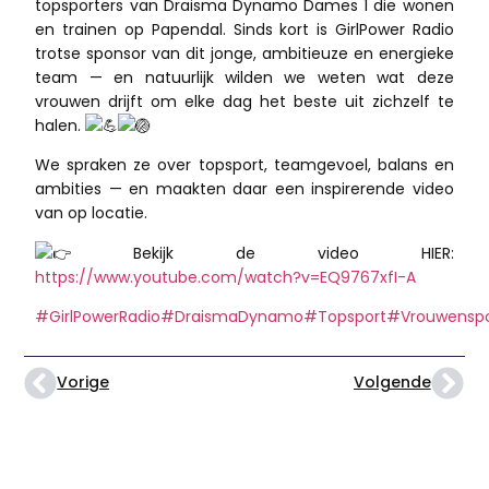
topsporters van Draisma Dynamo Dames 1 die wonen
en trainen op Papendal. Sinds kort is GirlPower Radio
trotse sponsor van dit jonge, ambitieuze en energieke
team — en natuurlijk wilden we weten wat deze
vrouwen drijft om elke dag het beste uit zichzelf te
halen.
We
spraken ze over topsport, teamgevoel, balans en
ambities — en maakten daar een inspirerende video
van op locatie.
Bekijk de video HIER:
https://www.youtube.com/watch?v=EQ9767xfI-A
#GirlPowerRadio
#DraismaDynamo
#Topsport
#Vrouwenspo
Vorige
Volgende