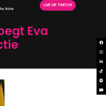
LIVE OP TWITCH
in Actie
oegt Eva
tie