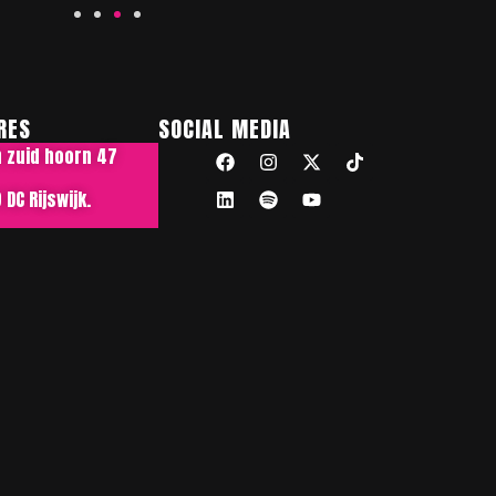
RES
SOCIAL MEDIA
n zuid hoorn 47
DC Rijswijk.