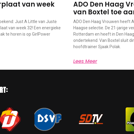
werplaat van week
ADO Den Haag Vr
van Boxtel toe aa
ekend: Just A Little van Justė
ADO Den Haag Vrouwen heeft An
laat van week 32! Een energieke
Haagse selectie. De 21-jarige v
k te horen is op GirlPower
Rotterdam en heeft in Den Haag
ondertekend. Van Boxtel sluit di
hoofdtrainer Sjaak Polak.
Lees Meer
RT: