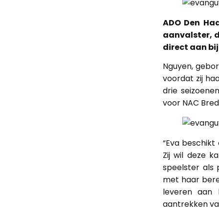
ADO Den Haa
aanvalster, d
direct aan bi
Nguyen, gebor
voordat zij h
drie seizoene
voor NAC Bred
“Eva beschikt 
Zij wil deze 
speelster als 
met haar bere
leveren aan 
aantrekken va