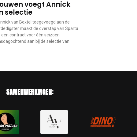
ouwen voegt Annick
n selectie
nick van Boxtel toegevoegd aan de
erdedigster maakt de overstap van Sparta
 een contract voor één seizoen
nsdagochtend aan bij de selectie van
SAMENWERKINGEN: