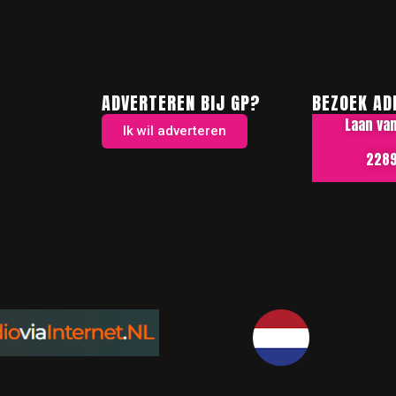
ADVERTEREN BIJ GP?
BEZOEK AD
Laan va
Ik wil adverteren
2289 