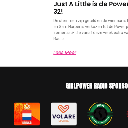
Just A Little is de Po
32!
De stemmen zijn geteld en de winnaar is b
en Sam Harper is verkozen tot de Powerp
zomertrack die vanaf deze week extra vaa
Radio.
Lees Meer
GIRLPOWER RADIO SPONSO