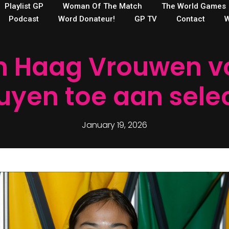
Playlist GP
Woman Of The Match
The World Games
Podcast
Word Donateur!
GP TV
Contact
W
 Haag Vrouwen v
uyen toe aan selec
January 19, 2026