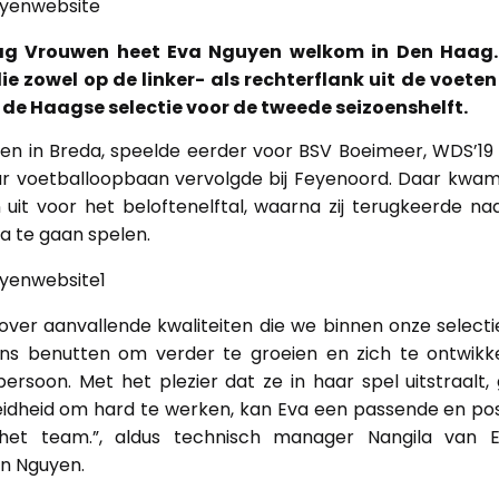
g Vrouwen heet Eva Nguyen welkom in Den Haag. 
ie zowel op de linker- als rechterflank uit de voeten 
j de Haagse selectie voor de tweede seizoenshelft.
en in Breda, speelde eerder voor BSV Boeimeer, WDS’19
aar voetballoopbaan vervolgde bij Feyenoord. Daar kwa
n uit voor het beloftenelftal, waarna zij terugkeerde n
a te gaan spelen.
over aanvallende kwaliteiten die we binnen onze select
kans benutten om verder te groeien en zich te ontwikke
persoon. Met het plezier dat ze in haar spel uitstraal
idheid om hard te werken, kan Eva een passende en posi
het team.”, aldus technisch manager Nangila van 
n Nguyen.