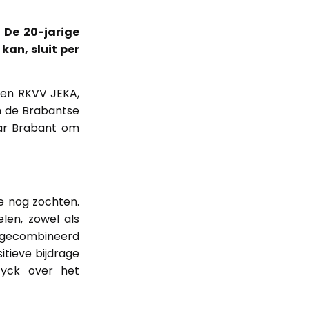
De 20-jarige
kan, sluit per
 en RKVV JEKA,
m de Brabantse
aar Brabant om
ie nog zochten.
len, zowel als
t, gecombineerd
tieve bijdrage
Eyck over het