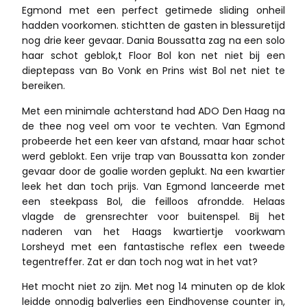
Egmond met een perfect getimede sliding onheil
hadden voorkomen. stichtten de gasten in blessuretijd
nog drie keer gevaar. Dania Boussatta zag na een solo
haar schot geblok,t Floor Bol kon net niet bij een
dieptepass van Bo Vonk en Prins wist Bol net niet te
bereiken.
Met een minimale achterstand had ADO Den Haag na
de thee nog veel om voor te vechten. Van Egmond
probeerde het een keer van afstand, maar haar schot
werd geblokt. Een vrije trap van Boussatta kon zonder
gevaar door de goalie worden geplukt. Na een kwartier
leek het dan toch prijs. Van Egmond lanceerde met
een steekpass Bol, die feilloos afrondde. Helaas
vlagde de grensrechter voor buitenspel. Bij het
naderen van het Haags kwartiertje voorkwam
Lorsheyd met een fantastische reflex een tweede
tegentreffer. Zat er dan toch nog wat in het vat?
Het mocht niet zo zijn. Met nog 14 minuten op de klok
leidde onnodig balverlies een Eindhovense counter in,