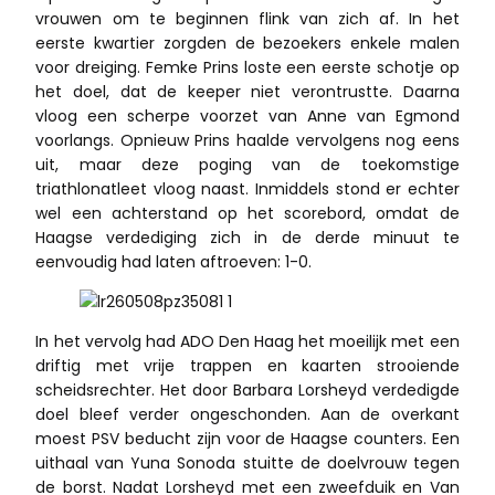
vrouwen om te beginnen flink van zich af. In het
eerste kwartier zorgden de bezoekers enkele malen
voor dreiging. Femke Prins loste een eerste schotje op
het doel, dat de keeper niet verontrustte. Daarna
vloog een scherpe voorzet van Anne van Egmond
voorlangs. Opnieuw Prins haalde vervolgens nog eens
uit, maar deze poging van de toekomstige
triathlonatleet vloog naast. Inmiddels stond er echter
wel een achterstand op het scorebord, omdat de
Haagse verdediging zich in de derde minuut te
eenvoudig had laten aftroeven: 1-0.
In het vervolg had ADO Den Haag het moeilijk met een
driftig met vrije trappen en kaarten strooiende
scheidsrechter. Het door Barbara Lorsheyd verdedigde
doel bleef verder ongeschonden. Aan de overkant
moest PSV beducht zijn voor de Haagse counters. Een
uithaal van Yuna Sonoda stuitte de doelvrouw tegen
de borst. Nadat Lorsheyd met een zweefduik en Van