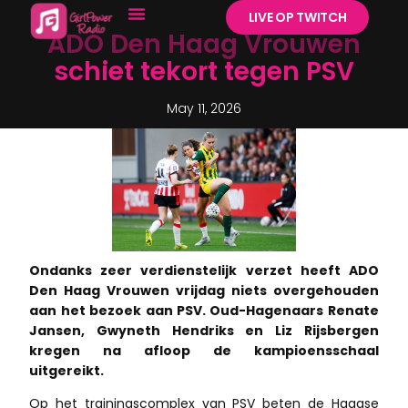
LIVE OP TWITCH
ADO Den Haag Vrouwen
schiet tekort tegen PSV
May 11, 2026
Ondanks zeer verdienstelijk verzet heeft ADO
Den Haag Vrouwen vrijdag niets overgehouden
aan het bezoek aan PSV. Oud-Hagenaars Renate
Jansen, Gwyneth Hendriks en Liz Rijsbergen
kregen na afloop de kampioensschaal
uitgereikt.
Op het trainingscomplex van PSV beten de Haagse