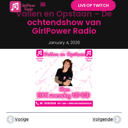
LIVE OP TWITCH
Vallen en Opstaan – De
ochtendshow van
GirlPower Radio
January 4, 2026
Vorige
Volgende