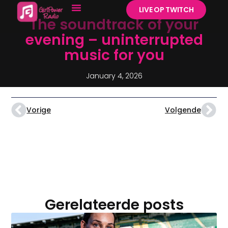
LIVE OP TWITCH
The soundtrack of your
evening – uninterrupted
music for you
January 4, 2026
Vorige
Volgende
Gerelateerde posts