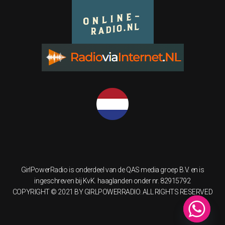
GirlPowerRadio is onderdeel van de QAS media groep B.V. en is
ingeschreven bij KvK. haaglanden onder nr. 82915792
COPYRIGHT © 2021 BY GIRLPOWERRADIO. ALL RIGHTS RESERVED