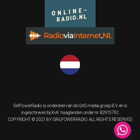
GirlPowerRadio is onderdeel van de QAS media groep B.V. en is
ingeschreven bij KvK. haaglanden onder nr. 82915792
COPYRIGHT © 2021 BY GIRLPOWERRADIO. ALL RIGHTS RESERVED