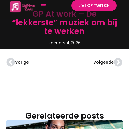
LIVE OP TWITCH
GP At work – De
“lekkerste” muziek om bij
te werken
January 4, 2026
Vorige
Volgende
Gerelateerde posts