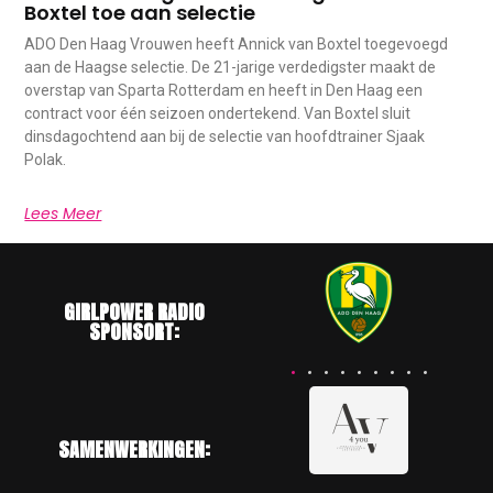
Boxtel toe aan selectie
ADO Den Haag Vrouwen heeft Annick van Boxtel toegevoegd
aan de Haagse selectie. De 21-jarige verdedigster maakt de
overstap van Sparta Rotterdam en heeft in Den Haag een
contract voor één seizoen ondertekend. Van Boxtel sluit
dinsdagochtend aan bij de selectie van hoofdtrainer Sjaak
Polak.
Lees Meer
GIRLPOWER RADIO
SPONSORT:
SAMENWERKINGEN: