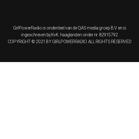
GirlPowerRadio is onderdeel van de QAS media groep B.V. en is
ingeschreven bij KvK. haaglanden onder nr. 82915792
COPYRIGHT © 2021 BY GIRLPOWERRADIO. ALL RIGHTS RESERVED