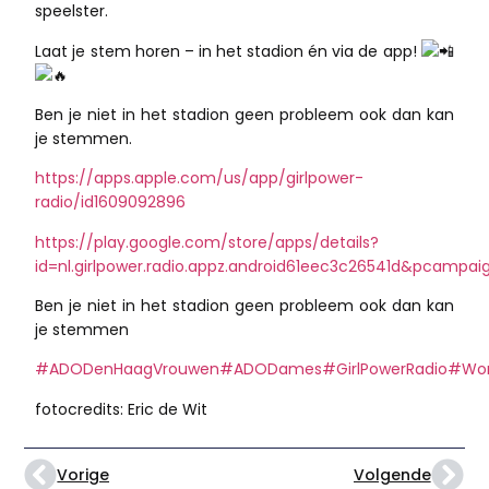
speelster.
Laat je stem horen – in het stadion én via de app!
Ben je niet in het stadion geen probleem ook dan kan
je stemmen.
https://apps.apple.com/us/app/girlpower-
radio/id1609092896
https://play.google.com/store/apps/details?
id=nl.girlpower.radio.appz.android61eec3c26541d&pcampa
Ben je niet in het stadion geen probleem ook dan kan
je stemmen
#ADODenHaagVrouwen
#ADODames
#GirlPowerRadio
#Wo
fotocredits: Eric de Wit
Vorige
Volgende