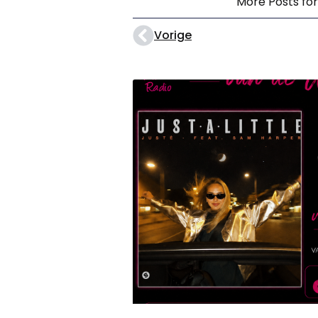
More Posts fo
Vorige