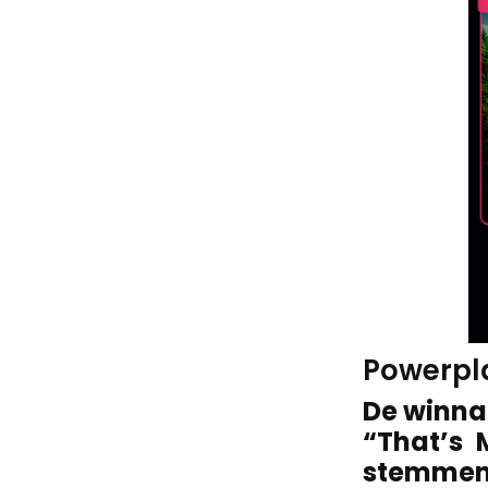
Powerpl
De winna
“That’s 
stemmen