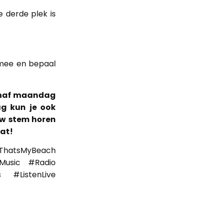
e derde plek is
 mee en bepaal
Vanaf maandag
g kun je ook
uw stem horen
aat!
#ThatsMyBeach
Music #Radio
 #ListenLive