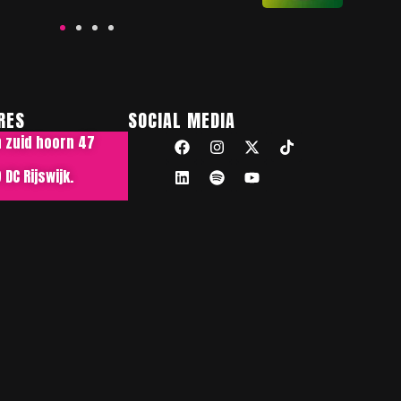
RES
SOCIAL MEDIA
n zuid hoorn 47
DC Rijswijk.