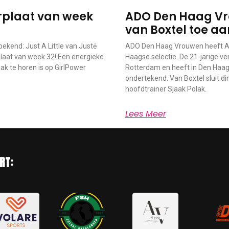
werplaat van week
ADO Den Haag Vr
van Boxtel toe aa
ekend: Just A Little van Justė
ADO Den Haag Vrouwen heeft An
laat van week 32! Een energieke
Haagse selectie. De 21-jarige v
k te horen is op GirlPower
Rotterdam en heeft in Den Haag
ondertekend. Van Boxtel sluit di
hoofdtrainer Sjaak Polak.
Lees Meer
RT: