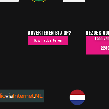
ADVERTEREN BIJ GP?
BEZOEK AD
Laan va
Ik wil adverteren
2289 