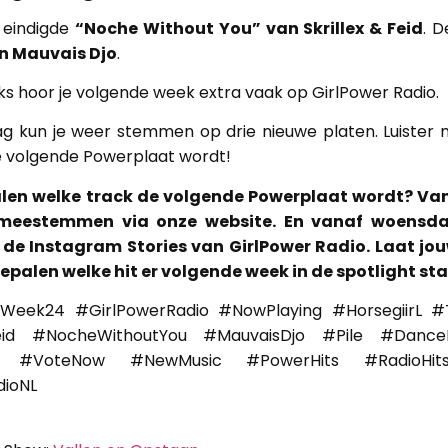
eindigde
“Noche Without You” van Skrillex & Feid
. D
an Mauvais Djo
.
ks hoor je volgende week extra vaak op GirlPower Radio.
 kun je weer stemmen op drie nieuwe platen. Luister
e volgende Powerplaat wordt!
epalen welke track de volgende Powerplaat wordt? 
 meestemmen via onze website. En vanaf woensda
de Instagram Stories van GirlPower Radio. Laat jo
epalen welke hit er volgende week in de spotlight st
Week24 #GirlPowerRadio #NowPlaying #HorsegiirL 
Feid #NocheWithoutYou #MauvaisDjo #Pile #Dance
s #VoteNow #NewMusic #PowerHits #RadioHits
dioNL