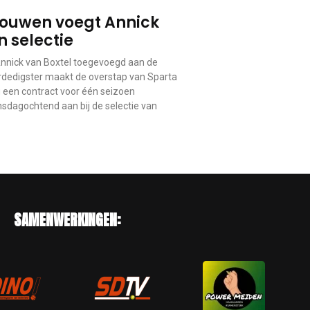
ouwen voegt Annick
n selectie
nick van Boxtel toegevoegd aan de
erdedigster maakt de overstap van Sparta
 een contract voor één seizoen
nsdagochtend aan bij de selectie van
SAMENWERKINGEN: