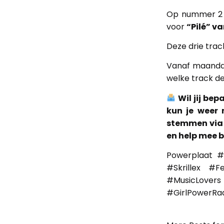
Op nummer 2 
voor
“Pilé” v
Deze drie trac
Vanaf maandag
welke track d
Wil jij b
kun je weer
stemmen via 
en help mee b
Powerplaat #
#Skrillex #
#MusicLover
#GirlPowerRa