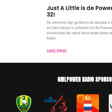
Just A Little is de Po
32!
De stemmen zijn geteld en de winnaar is b
en Sam Harper is verkozen tot de Powerp
zomertrack die vanaf deze week extra vaa
Radio.
Lees Meer
GIRLPOWER RADIO SPONSO