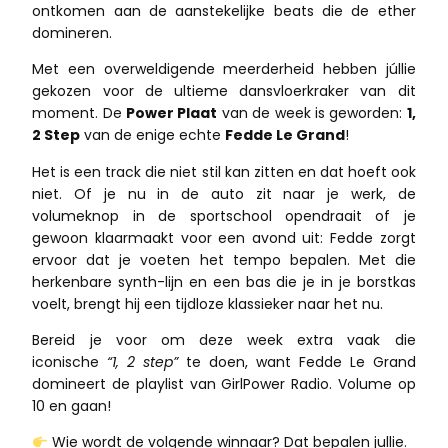
ontkomen aan de aanstekelijke beats die de ether
domineren.
Met een overweldigende meerderheid hebben júllie
gekozen voor de ultieme dansvloerkraker van dit
moment. De
Power Plaat
van de week is geworden:
1,
2 Step
van de enige echte
Fedde Le Grand
!
Het is een track die niet stil kan zitten en dat hoeft ook
niet. Of je nu in de auto zit naar je werk, de
volumeknop in de sportschool opendraait of je
gewoon klaarmaakt voor een avond uit: Fedde zorgt
ervoor dat je voeten het tempo bepalen. Met die
herkenbare synth-lijn en een bas die je in je borstkas
voelt, brengt hij een tijdloze klassieker naar het nu.
Bereid je voor om deze week extra vaak die
iconische
“1, 2 step”
te doen, want Fedde Le Grand
domineert de playlist van GirlPower Radio. Volume op
10 en gaan!
Wie wordt de volgende winnaar? Dat bepalen jullie.