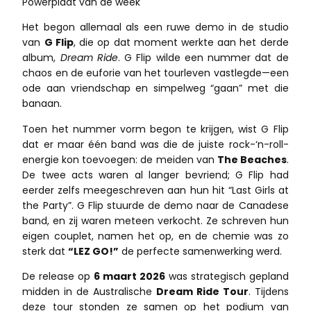
Powerplaat van de week
Het begon allemaal als een ruwe demo in de studio
van
G Flip
, die op dat moment werkte aan het derde
album,
Dream Ride
. G Flip wilde een nummer dat de
chaos en de euforie van het tourleven vastlegde—een
ode aan vriendschap en simpelweg “gaan” met die
banaan.
Toen het nummer vorm begon te krijgen, wist G Flip
dat er maar één band was die de juiste rock-‘n-roll-
energie kon toevoegen: de meiden van
The Beaches
.
De twee acts waren al langer bevriend; G Flip had
eerder zelfs meegeschreven aan hun hit “Last Girls at
the Party”. G Flip stuurde de demo naar de Canadese
band, en zij waren meteen verkocht. Ze schreven hun
eigen couplet, namen het op, en de chemie was zo
sterk dat
“LEZ GO!”
de perfecte samenwerking werd.
De release op
6 maart 2026
was strategisch gepland
midden in de Australische
Dream Ride Tour
. Tijdens
deze tour stonden ze samen op het podium van