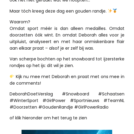
ook nét niet geraakt wat we hoopten…
Maar tóch kreeg deze dag een gouden randje.
Waarom?
Omdat sport méér is dan alleen medailles. Omdat
doorzetten óók wint. En omdat Deborah alles voor je
uitpluist, analyseert en met haar onmiskenbare flair
aan elkaar praat – alsof je er zelf bij was.
Van scherpe bochten op het snowboard tot ijzersterke
rondjes op het ijs: dit wil je zien.
Kijk nu mee met Deborah en praat met ons mee in
de comments!
DeborahDoetVerslag #Snowboard #Schaatsen
#WinterSport #GirlPower #Sportnieuws #TeamNL
#Doorzetten #GoudenRandje #GirlPowerRadio
of klik hieronder om het terug te zien