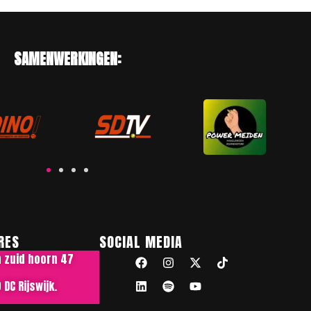
SAMENWERKINGEN:
RES
SOCIAL MEDIA
n zuid hoorn 47
DC Rijswijk.