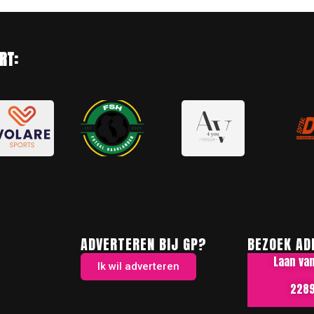
RT:
ADVERTEREN BIJ GP?
BEZOEK AD
Laan va
Ik wil adverteren
2289 