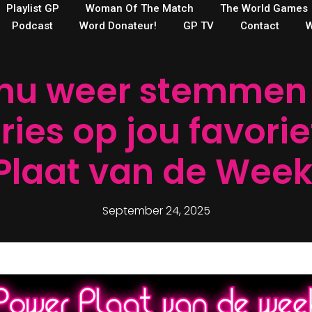
Playlist GP
Woman Of The Match
The World Games
Podcast
Word Donateur!
GP TV
Contact
W
nu weer stemmen 
ories op jou favori
Plaat van de Week
September 24, 2025