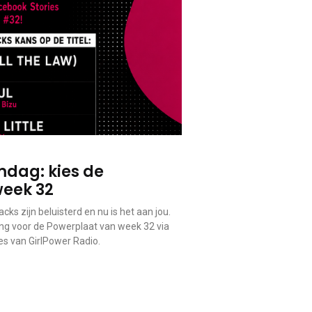
dag: kies de
week 32
cks zijn beluisterd en nu is het aan jou.
 voor de Powerplaat van week 32 via
s van GirlPower Radio.