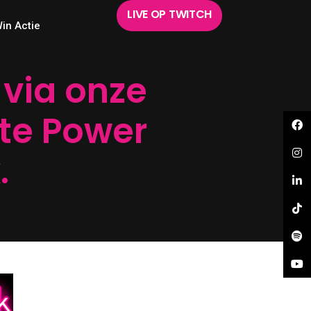
LIVE OP TWITCH
in Actie
via onze
ete Power
.