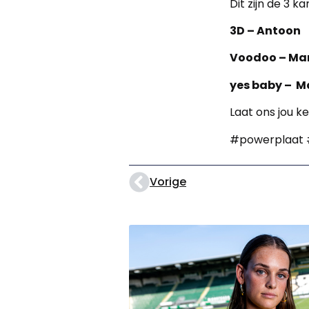
Dit zijn de 3 k
3D – Antoon
Voodoo – Mar
yes baby – M
Laat ons jou k
#powerplaat 
Vorige