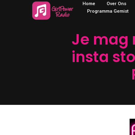
Home
Over Ons
Programma Gemist
Je mag 
insta st