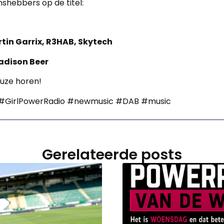
anshebbers op de titel:
tin Garrix, R3HAB, Skytech
adison Beer
euze horen!
#GirlPowerRadio #newmusic #DAB #music
Gerelateerde posts