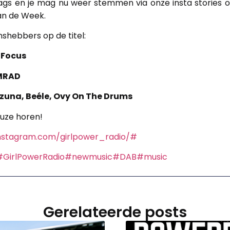
ags en je mag nu weer stemmen via onze insta stories op
an de Week.
nshebbers op de titel:
 Focus
AMRAD
zuna, Beéle, Ovy On The Drums
euze horen!
instagram.com/girlpower_radio/#
#GirlPowerRadio
#newmusic
#DAB
#music
Gerelateerde posts