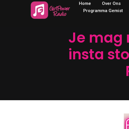
Home
Over Ons
Programma Gemist
Je mag 
insta st