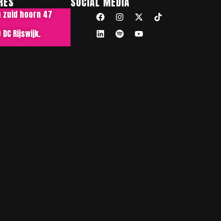
RES
SOCIAL MEDIA
n zuid hoorn 47
DC Rijswijk.