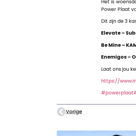
Het is woensd
Power Plaat v
Dit zijn de
3 ka
Elevate – Sub
Be Mine – K
Enemigos – O
Laat ons jou k
https://www.
#powerplaat
Vorige