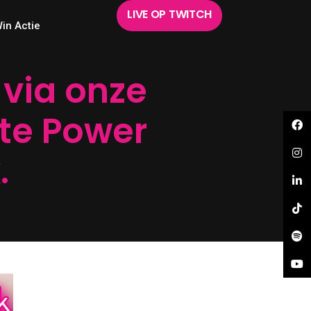
LIVE OP TWITCH
in Actie
via onze
ete Power
.