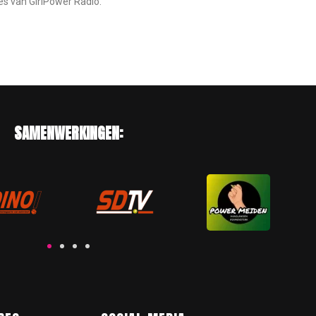
s van GirlPower Radio.
SAMENWERKINGEN: