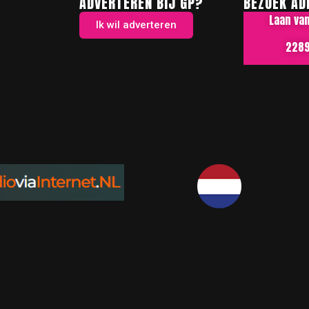
ADVERTEREN BIJ GP?
BEZOEK AD
Laan va
Ik wil adverteren
2289 