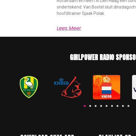
Rotterdam en heeft in Den Haag een cont
ondertekend. Van Boxtel sluit dinsdagocht
hoofdtrainer Sjaak Polak.
Lees Meer
GIRLPOWER RADIO SPONSO