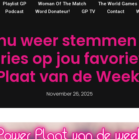
Playlist GP
Woman Of The Match
The World Games
Podcast
Word Donateur!
GP TV
Contact
W
nu weer stemmen 
ories op jou favori
Plaat van de Week
November 26, 2025