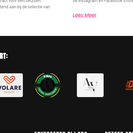
ract voor één seizoen
de Instagram en Facebook Storie
end aan bij de selectie van
Lees Meer
RT: