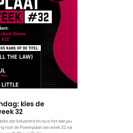
dag: kies de
week 32
cks zijn beluisterd en nu is het aan jou.
 voor de Powerplaat van week 32 via