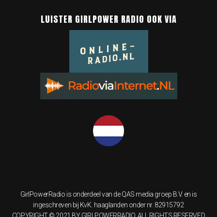
LUISTER GIRLPOWER RADIO OOK VIA
GirlPowerRadio is onderdeel van de QAS media groep B.V. en is
ingeschreven bij KvK. haaglanden onder nr. 82915792
COPYRIGHT © 2021 BY GIRLPOWERRADIO. ALL RIGHTS RESERVED