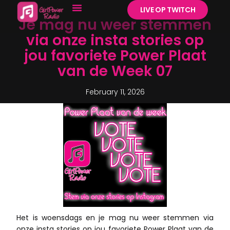
LIVE OP TWITCH
Je mag nu weer stemmen
via onze insta stories op
jou favoriete Power Plaat
van de Week 07
February 11, 2026
Het is woensdags en je mag nu weer stemmen via
onze insta stories op jou favoriete Power Plaat van de