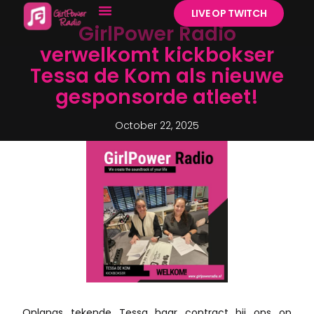
LIVE OP TWITCH
GirlPower Radio
verwelkomt kickbokser
Tessa de Kom als nieuwe
gesponsorde atleet!
October 22, 2025
Onlangs tekende Tessa haar contract bij ons op