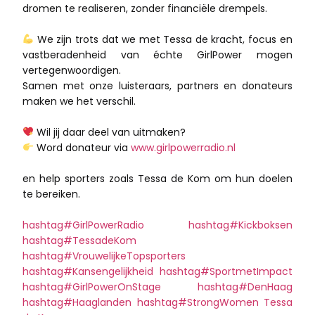
dromen te realiseren, zonder financiële drempels.
We zijn trots dat we met Tessa de kracht, focus en
vastberadenheid van échte GirlPower mogen
vertegenwoordigen.
Samen met onze luisteraars, partners en donateurs
maken we het verschil.
Wil jij daar deel van uitmaken?
Word donateur via
www.girlpowerradio
.
nl
en help sporters zoals Tessa de Kom om hun doelen
te bereiken.
hashtag#GirlPowerRadio
hashtag#Kickboksen
hashtag#TessadeKom
hashtag#VrouwelijkeTopsporters
hashtag#Kansengelijkheid
hashtag#SportmetImpact
hashtag#GirlPowerOnStage
hashtag#DenHaag
hashtag#Haaglanden
hashtag#StrongWomen
Tessa