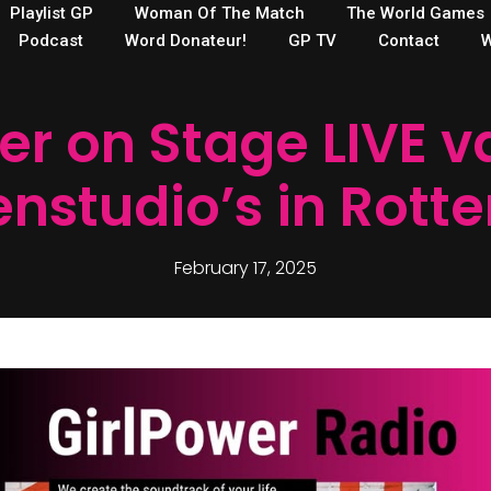
Playlist GP
Woman Of The Match
The World Games
Podcast
Word Donateur!
GP TV
Contact
W
er on Stage LIVE v
enstudio’s in Rott
February 17, 2025