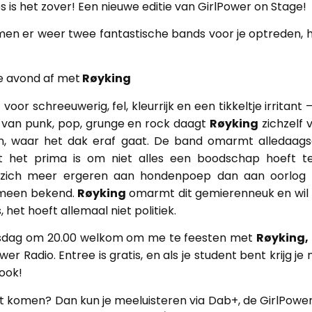
s is het zover! Een nieuwe editie van GirlPower on Stage!
men er weer twee fantastische bands voor je optreden, 
 avond af met
Røyking
voor schreeuwerig, fel, kleurrijk en een tikkeltje irritant
 van punk, pop, grunge en rock daagt
Røyking
zichzelf 
, waar het dak eraf gaat. De band omarmt alledaagse
t het prima is om niet alles een boodschap hoeft t
 zich meer ergeren aan hondenpoep dan aan oorlog 
emeen bekend.
Røyking
omarmt dit gemierenneuk en wil
, het hoeft allemaal niet politiek.
sdag om 20.00 welkom om me te feesten met
Røyking, 
er Radio. Entree is gratis, en als je student bent krijg je
 ook!
et komen? Dan kun je meeluisteren via Dab+, de GirlPowe