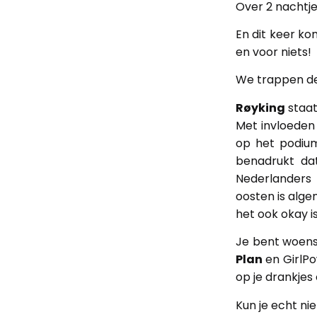
Over 2 nachtje
En dit keer ko
en voor
niets!
We trappen de
Røyking
staat 
Met invloeden
op het podium
benadrukt da
Nederlanders
oosten is alg
het ook okay is
Je bent woen
Plan
en GirlPow
op je drankjes
Kun je echt ni