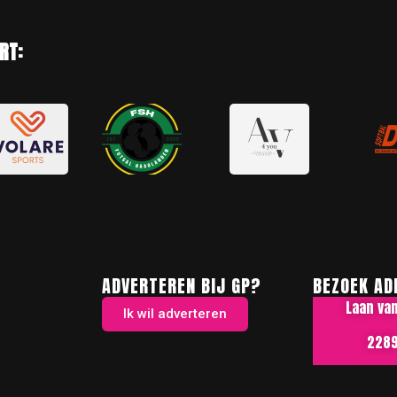
RT:
ADVERTEREN BIJ GP?
BEZOEK AD
Laan va
Ik wil adverteren
2289 