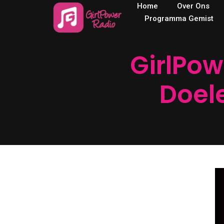
Home
Over Ons
Programma Gemist
GirlPow
Doel