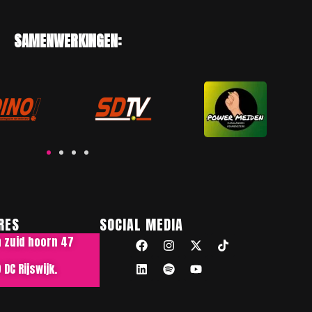
SAMENWERKINGEN:
RES
SOCIAL MEDIA
n zuid hoorn 47
DC Rijswijk.