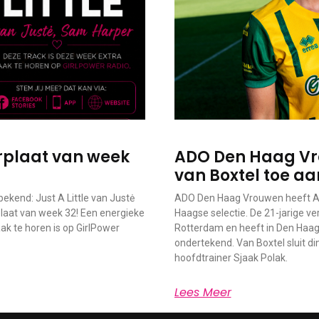
werplaat van week
ADO Den Haag Vr
van Boxtel toe aa
ekend: Just A Little van Justė
ADO Den Haag Vrouwen heeft An
laat van week 32! Een energieke
Haagse selectie. De 21-jarige v
k te horen is op GirlPower
Rotterdam en heeft in Den Haag
ondertekend. Van Boxtel sluit di
hoofdtrainer Sjaak Polak.
Lees Meer