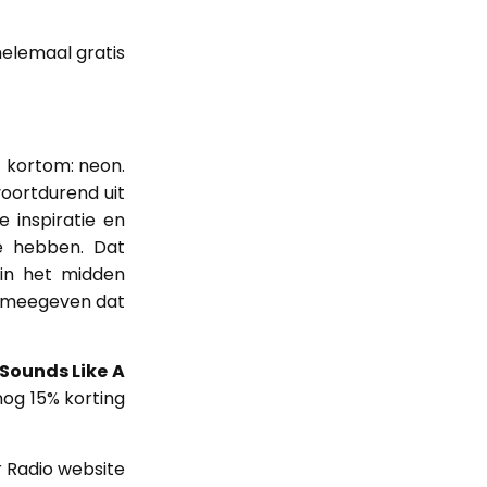
helemaal gratis
 – kortom: neon.
voortdurend uit
 inspiratie en
e hebben. Dat
in het midden
 meegeven dat
Sounds Like A
 nog 15% korting
r Radio website