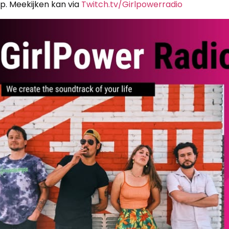
pp. Meekijken kan via
Twitch.tv/Girlpowerradio