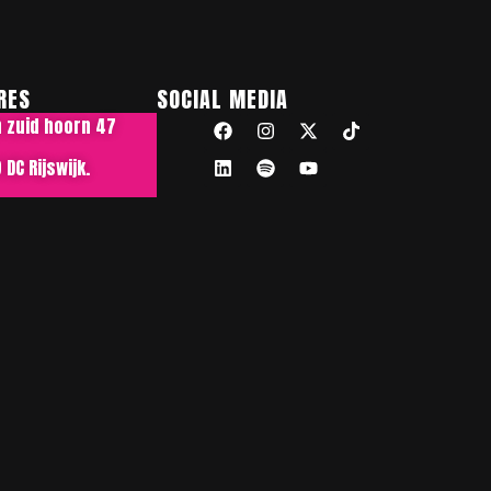
RES
SOCIAL MEDIA
n zuid hoorn 47
DC Rijswijk.