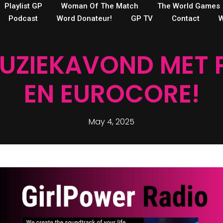
Playlist GP
Woman Of The Match
The World Games
Podcast
Word Donateur!
GP TV
Contact
W
MUZIEKAVOND MET
EN EUROCORE!
May 4, 2025