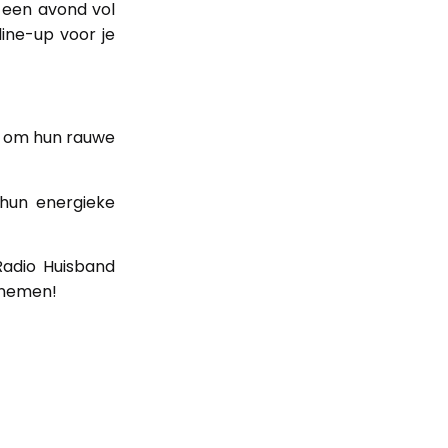
p een avond vol
line-up voor je
d om hun rauwe
hun energieke
Radio Huisband
elnemen!