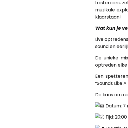
Luisteraars, z
muzikale explo
klaarstaan!
Wat kun je v
Live optreden
sound en eerlij
De unieke mi
optreden elke 
Een spetteren
“Sounds Like A
De kans om ni
Datum: 7 
Tijd: 20:00