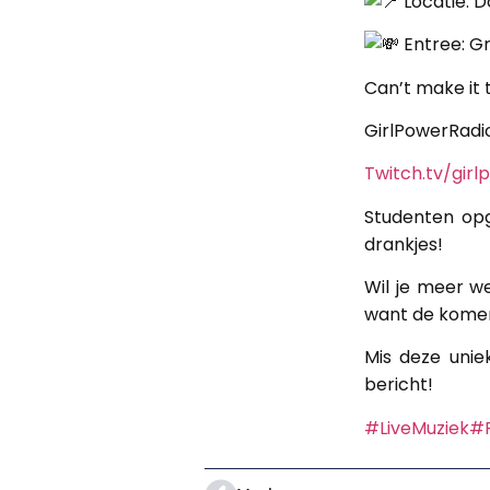
Locatie: D
Entree: Gr
Can’t make it 
GirlPowerRadi
Twitch.tv/girl
Studenten op
drankjes!
Wil je meer w
want de komen
Mis deze unie
bericht!
#LiveMuziek
#