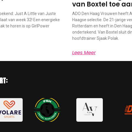
van Boxtel toe aa
ekend: Just A Little van Justė
ADO Den Haag Vrouwen heeft An
laat van week 32! Een energieke
Haagse selectie. De 21-jarige v
k te horen is op GirlPower
Rotterdam en heeft in Den Haag
ondertekend. Van Boxtel sluit di
hoofdtrainer Sjaak Polak.
Lees Meer
RT: