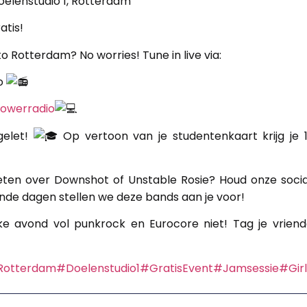
oelenstudio 1, Rotterdam
atis!
to Rotterdam? No worries! Tune in live via:
o
powerradio
gelet!
Op vertoon van je studentenkaart krijg je 
eten over Downshot of Unstable Rosie? Houd onze social
de dagen stellen we deze bands aan je voor!
ke avond vol punkrock en Eurocore niet! Tag je vriend
Rotterdam
#Doelenstudio1
#GratisEvent
#Jamsessie
#Gir