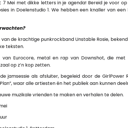
et 7 Mei met dikke letters in je agenda! Bereid je voor o
sies in Doelenstudio 1. We hebben een knaller van een 
erwachten?
s van de krachtige punkrockband Unstable Rosie, beken
ke teksten.
x van Eurocore, metal en rap van Downshot, die met 
zaal op z’n kop zetten.
de jamsessie als afsluiter, begeleid door de GirlPower 
 Plan”, waar alle artiesten én het publiek aan kunnen de
euwe muzikale vrienden te maken en verhalen te delen.
mei
 uur