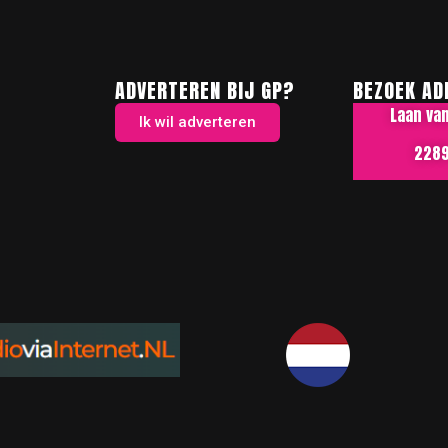
ADVERTEREN BIJ GP?
BEZOEK AD
Laan va
Ik wil adverteren
2289 