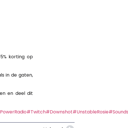
15% korting op
s in de gaten,
en en deel dit
lPowerRadio
#Twitch
#Downshot
#UnstableRosie
#Sounds