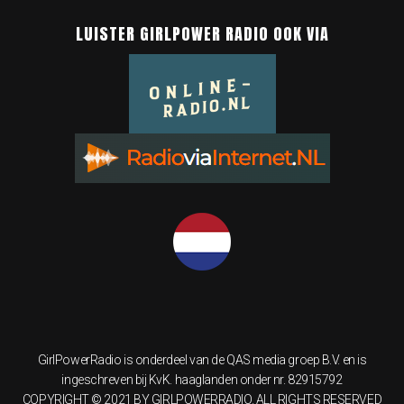
LUISTER GIRLPOWER RADIO OOK VIA
GirlPowerRadio is onderdeel van de QAS media groep B.V. en is
ingeschreven bij KvK. haaglanden onder nr. 82915792
COPYRIGHT © 2021 BY GIRLPOWERRADIO. ALL RIGHTS RESERVED