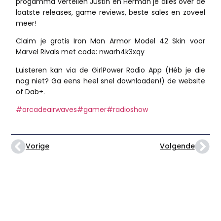
progamma
vertellen Justin en Herman je alles over de
laatste releases, game reviews, beste sales en zoveel
meer!
Claim je gratis Iron Man Armor Model 42 Skin voor
Marvel Rivals met code: nwarh4k3xqy
Luisteren kan via de GirlPower Radio App (Héb je die
nog niet? Ga eens heel snel downloaden!) de website
of Dab+.
#arcadeairwaves
#gamer
#radioshow
Vorige
Volgende