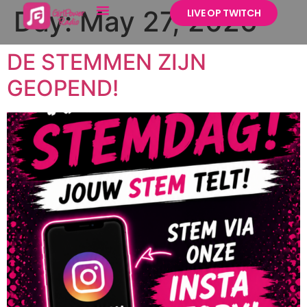
Day:
May 27, 2026
LIVE OP TWITCH
DE STEMMEN ZIJN
GEOPEND!