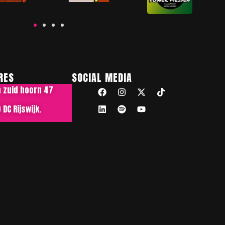
RES
SOCIAL MEDIA
n zuid hoorn 47
DC Rijswijk.