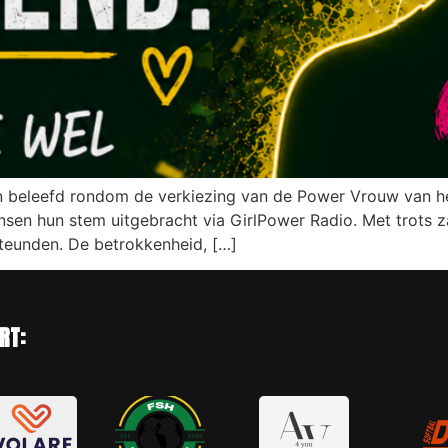
 beleefd rondom de verkiezing van de Power Vrouw van h
en hun stem uitgebracht via GirlPower Radio. Met trots za
teunden. De betrokkenheid, […]
RT: