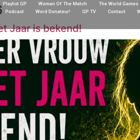
Playlist GP
Woman Of The Match
The World Games
6
Podcast
Word Donateur!
GP TV
Contact
W
t Jaar is bekend!