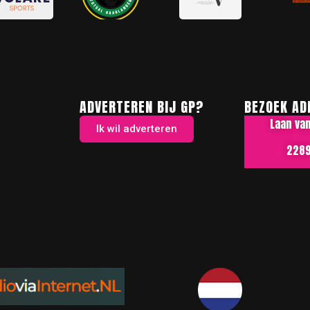
ADVERTEREN BIJ GP?
BEZOEK AD
Laan va
Ik wil adverteren
2289 