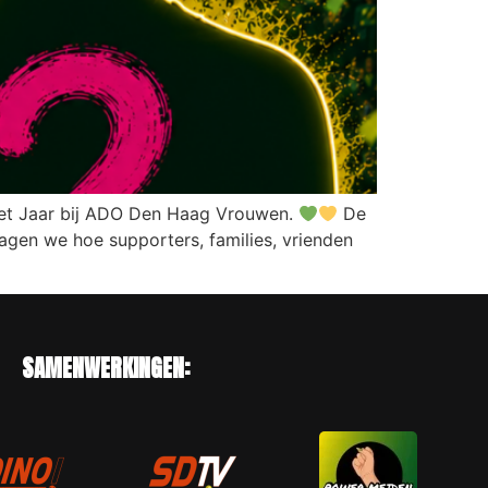
et Jaar bij ADO Den Haag Vrouwen.
De
gen we hoe supporters, families, vrienden
SAMENWERKINGEN: