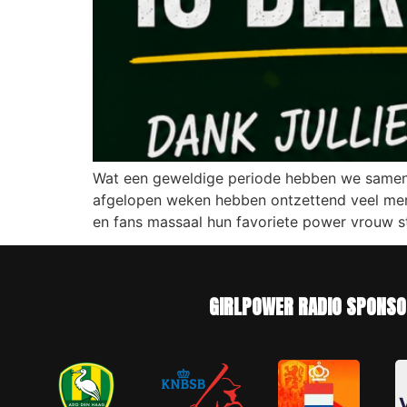
Wat een geweldige periode hebben we samen
afgelopen weken hebben ontzettend veel mens
en fans massaal hun favoriete power vrouw s
GIRLPOWER RADIO SPONSO