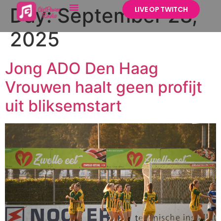
Day:
September 28,
LIVE OP TWITCH
2025
Jong ADO Den Haag
Vrouwen haalt geen profijt
uit bliksemstart