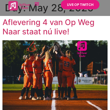
Day:
May 28, 2025
LIVE OP TWITCH
Aflevering 4 van Op Weg
Naar staat nú live!