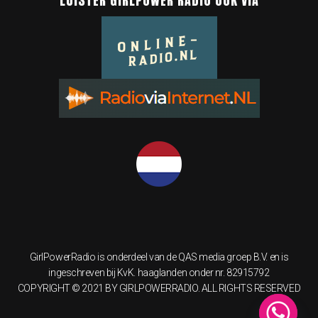
LUISTER GIRLPOWER RADIO OOK VIA
GirlPowerRadio is onderdeel van de QAS media groep B.V. en is
ingeschreven bij KvK. haaglanden onder nr. 82915792
COPYRIGHT © 2021 BY GIRLPOWERRADIO. ALL RIGHTS RESERVED